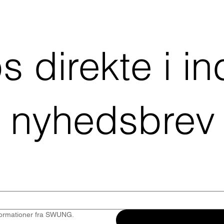
ps direkte i 
 nyhedsbrev
ormationer fra SWUNG. 